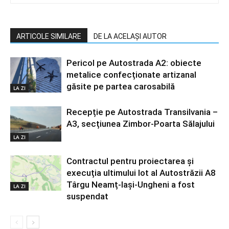
ARTICOLE SIMILARE
DE LA ACELAȘI AUTOR
Pericol pe Autostrada A2: obiecte
metalice confecționate artizanal
găsite pe partea carosabilă
LA ZI
Recepție pe Autostrada Transilvania –
A3, secțiunea Zimbor-Poarta Sălajului
LA ZI
Contractul pentru proiectarea și
execuția ultimului lot al Autostrăzii A8
Târgu Neamț-Iași-Ungheni a fost
LA ZI
suspendat