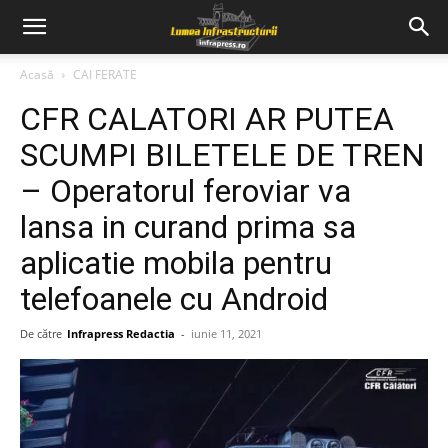
Acasă
CAI FERATE
CFR CALATORI AR PUTEA
SCUMPI BILETELE DE TREN
– Operatorul feroviar va
lansa in curand prima sa
aplicatie mobila pentru
telefoanele cu Android
De către
Infrapress Redactia
-
iunie 11, 2021