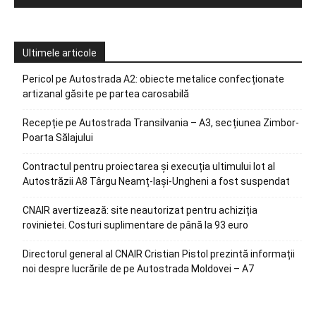
Ultimele articole
Pericol pe Autostrada A2: obiecte metalice confecționate
artizanal găsite pe partea carosabilă
Recepție pe Autostrada Transilvania – A3, secțiunea Zimbor-
Poarta Sălajului
Contractul pentru proiectarea și execuția ultimului lot al
Autostrăzii A8 Târgu Neamț-Iași-Ungheni a fost suspendat
CNAIR avertizează: site neautorizat pentru achiziția
rovinietei. Costuri suplimentare de până la 93 euro
Directorul general al CNAIR Cristian Pistol prezintă informații
noi despre lucrările de pe Autostrada Moldovei – A7