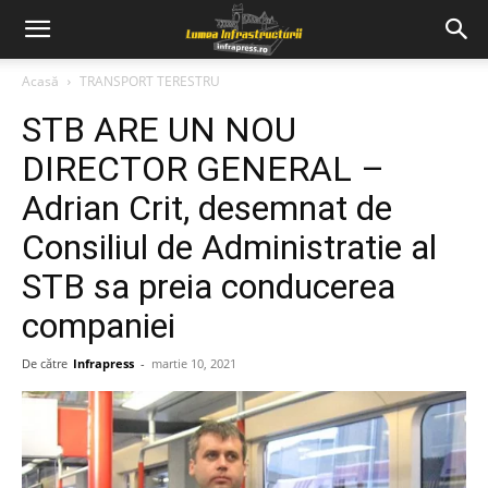
Acasă
TRANSPORT TERESTRU
STB ARE UN NOU
DIRECTOR GENERAL –
Adrian Crit, desemnat de
Consiliul de Administratie al
STB sa preia conducerea
companiei
De către
Infrapress
-
martie 10, 2021