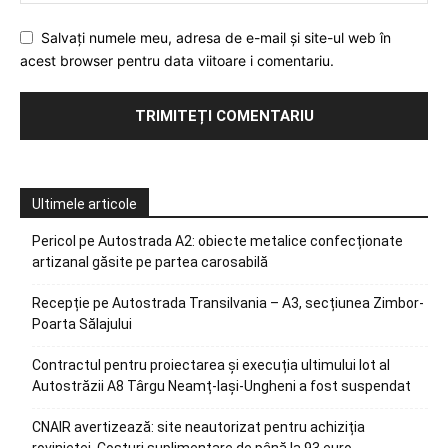
Salvați numele meu, adresa de e-mail și site-ul web în
acest browser pentru data viitoare i comentariu.
Ultimele articole
Pericol pe Autostrada A2: obiecte metalice confecționate
artizanal găsite pe partea carosabilă
Recepție pe Autostrada Transilvania – A3, secțiunea Zimbor-
Poarta Sălajului
Contractul pentru proiectarea și execuția ultimului lot al
Autostrăzii A8 Târgu Neamț-Iași-Ungheni a fost suspendat
CNAIR avertizează: site neautorizat pentru achiziția
rovinietei. Costuri suplimentare de până la 93 euro