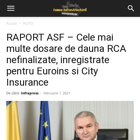
Acasă
AUTO
RAPORT ASF – Cele mai
multe dosare de dauna RCA
nefinalizate, inregistrate
pentru Euroins si City
Insurance
De către
Infrapress
-
februarie 1, 2021