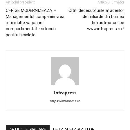
Articolul precedent
Articolul următor
CFR SE MODERNIZEAZA –
Cititi dedesubturile afacerilor
Managementul companiei vrea
de miliarde din Lumea
mai multe vagoane
Infrastructurii pe
compartimentate si locuri
www.infrapress.ro !
pentru biciclete
Infrapress
https://infrapress.ro
ARTICOLE SIMILARE
DE LA ACELAȘI AUTOR