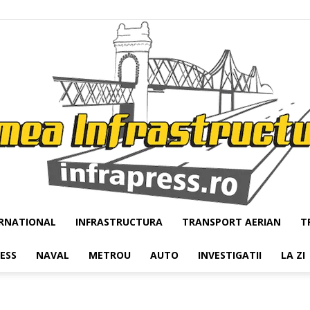
RNATIONAL
INFRASTRUCTURA
TRANSPORT AERIAN
T
Infrapress
RESS
NAVAL
METROU
AUTO
INVESTIGATII
LA ZI