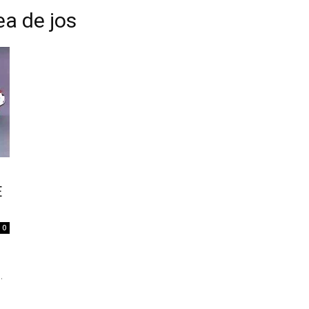
ea de jos
E
0
.