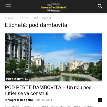
Acasă
Etichete
Pod dambovita
Etichetă: pod dambovita
INFRASTRUCTURA
POD PESTE DAMBOVITA – Un nou pod
rutier se va construi...
Infrapress Redactia
-
mai 16, 2024
0
Primaria Sectorului 3 a inceput construirea unui nou pod rutier