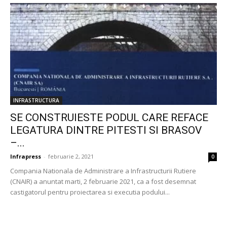
INFRASTRUCTURA
SE CONSTRUIESTE PODUL CARE REFACE
LEGATURA DINTRE PITESTI SI BRASOV
–...
Infrapress
-
februarie 2, 2021
0
Compania Nationala de Administrare a Infrastructurii Rutiere
(CNAIR) a anuntat marti, 2 februarie 2021, ca a fost desemnat
castigatorul pentru proiectarea si executia podului...