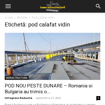
Acasă
Etichete
Pod calafat vidin
Etichetă: pod calafat vidin
INFRASTRUCTURA
POD NOU PESTE DUNARE – Romania si
Bulgaria au trimis o...
Infrapress Redactia
-
septembrie 27, 2022
0
Presa bulgara scrie ca Bulgaria si Romania au transmis o cerere