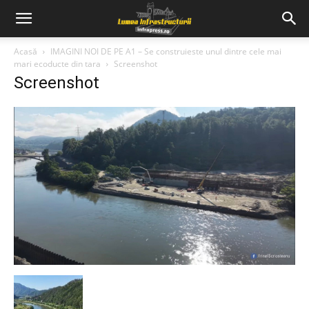
Acasă
IMAGINI NOI DE PE A1 – Se construieste unul dintre cele mai
mari ecoducte din tara
Screenshot
Screenshot