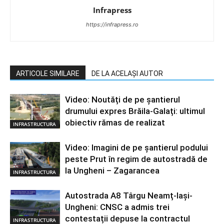
Infrapress
https://infrapress.ro
ARTICOLE SIMILARE
DE LA ACELAȘI AUTOR
Video: Noutăți de pe șantierul
drumului expres Brăila-Galați: ultimul
obiectiv rămas de realizat
INFRASTRUCTURA
Video: Imagini de pe șantierul podului
peste Prut în regim de autostradă de
la Ungheni – Zagarancea
INFRASTRUCTURA
Autostrada A8 Târgu Neamț-Iași-
Ungheni: CNSC a admis trei
contestații depuse la contractul
INFRASTRUCTURA