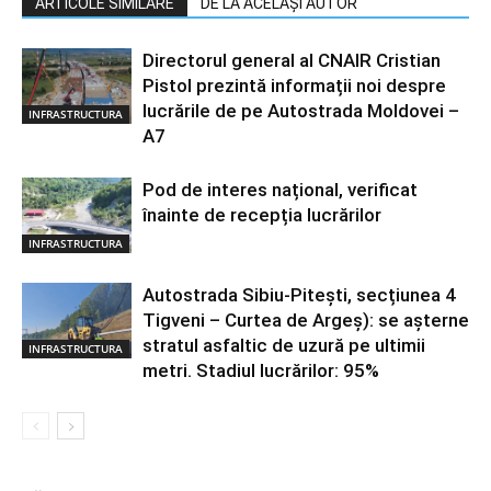
ARTICOLE SIMILARE
DE LA ACELAȘI AUTOR
Directorul general al CNAIR Cristian
Pistol prezintă informații noi despre
lucrările de pe Autostrada Moldovei –
INFRASTRUCTURA
A7
Pod de interes național, verificat
înainte de recepția lucrărilor
INFRASTRUCTURA
Autostrada Sibiu-Pitești, secțiunea 4
Tigveni – Curtea de Argeș): se așterne
stratul asfaltic de uzură pe ultimii
INFRASTRUCTURA
metri. Stadiul lucrărilor: 95%