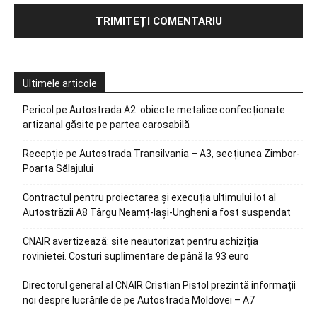
Ultimele articole
Pericol pe Autostrada A2: obiecte metalice confecționate
artizanal găsite pe partea carosabilă
Recepție pe Autostrada Transilvania – A3, secțiunea Zimbor-
Poarta Sălajului
Contractul pentru proiectarea și execuția ultimului lot al
Autostrăzii A8 Târgu Neamț-Iași-Ungheni a fost suspendat
CNAIR avertizează: site neautorizat pentru achiziția
rovinietei. Costuri suplimentare de până la 93 euro
Directorul general al CNAIR Cristian Pistol prezintă informații
noi despre lucrările de pe Autostrada Moldovei – A7