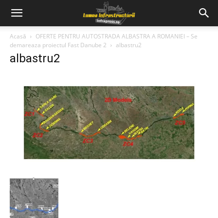
Acasă
OFERTE PENTRU AUTOSTRADA ALBASTRA A ROMANIEI – Se
demareaza proiectul Fast Danube 2
albastru2
albastru2