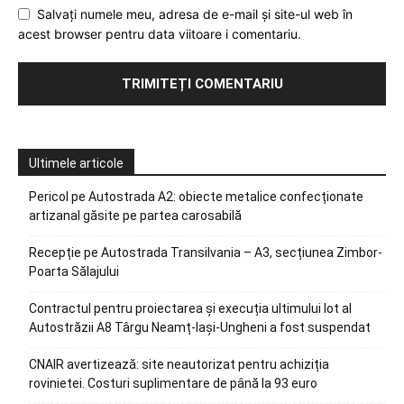
Salvați numele meu, adresa de e-mail și site-ul web în
acest browser pentru data viitoare i comentariu.
Ultimele articole
Pericol pe Autostrada A2: obiecte metalice confecționate
artizanal găsite pe partea carosabilă
Recepție pe Autostrada Transilvania – A3, secțiunea Zimbor-
Poarta Sălajului
Contractul pentru proiectarea și execuția ultimului lot al
Autostrăzii A8 Târgu Neamț-Iași-Ungheni a fost suspendat
CNAIR avertizează: site neautorizat pentru achiziția
rovinietei. Costuri suplimentare de până la 93 euro