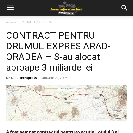
Acasă
INFRASTRUCTURA
CONTRACT PENTRU
DRUMUL EXPRES ARAD-
ORADEA – S-au alocat
aproape 3 miliarde lei
De către
Infrapress
-
ianuarie 29, 2026
A fost semnat contractul pentru executia Lotului 3 al