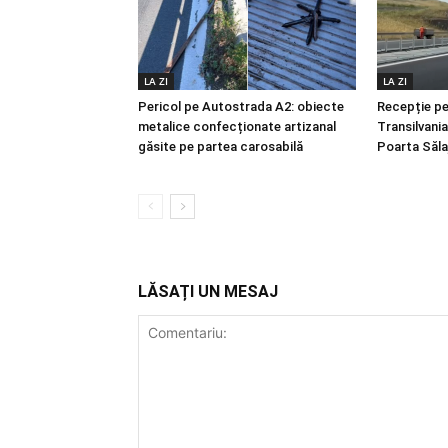
LA ZI
LA ZI
Pericol pe Autostrada A2: obiecte
Recepție p
metalice confecționate artizanal
Transilvani
găsite pe partea carosabilă
Poarta Sălaj
LĂSAȚI UN MESAJ