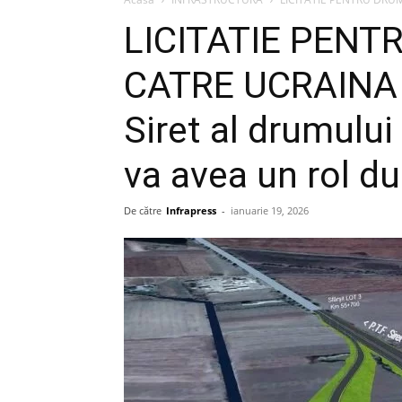
LICITATIE PEN
CATRE UCRAINA –
Siret al drumulu
va avea un rol dual
De către
Infrapress
-
ianuarie 19, 2026