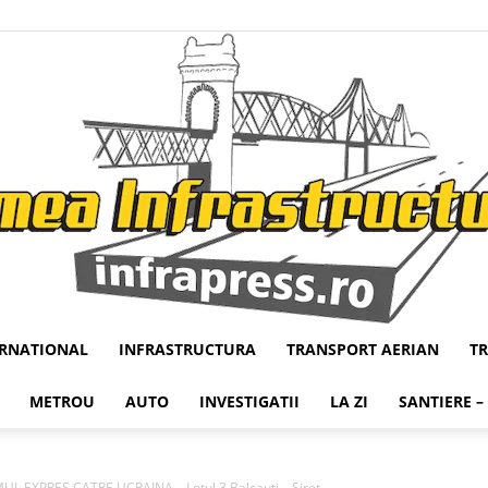
ERNATIONAL
INFRASTRUCTURA
TRANSPORT AERIAN
T
Infrapress
METROU
AUTO
INVESTIGATII
LA ZI
SANTIERE –
L EXPRES CATRE UCRAINA – Lotul 3 Balcauti – Siret...