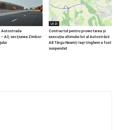
LA ZI
e Autostrada
Contractul pentru proiectarea și
a – A3, secțiunea Zimbor-
execuția ultimului lot al Autostrăzii
ului
A8 Târgu Neamț-Iași-Ungheni a fost
suspendat