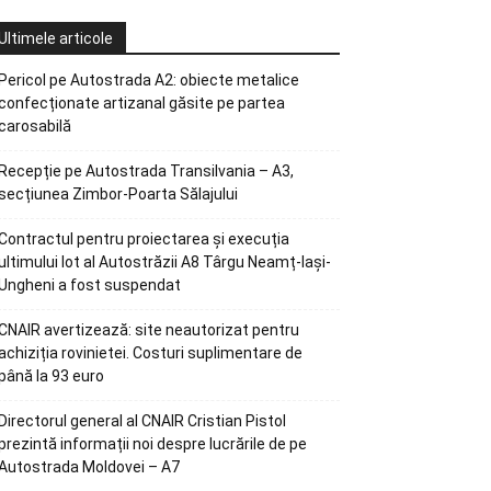
Ultimele articole
Pericol pe Autostrada A2: obiecte metalice
confecționate artizanal găsite pe partea
carosabilă
Recepție pe Autostrada Transilvania – A3,
secțiunea Zimbor-Poarta Sălajului
Contractul pentru proiectarea și execuția
ultimului lot al Autostrăzii A8 Târgu Neamț-Iași-
Ungheni a fost suspendat
CNAIR avertizează: site neautorizat pentru
achiziția rovinietei. Costuri suplimentare de
până la 93 euro
Directorul general al CNAIR Cristian Pistol
prezintă informații noi despre lucrările de pe
Autostrada Moldovei – A7