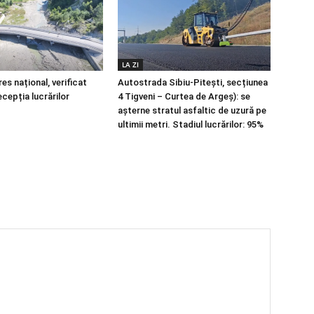
LA ZI
es național, verificat
Autostrada Sibiu-Pitești, secțiunea
ecepția lucrărilor
4 Tigveni – Curtea de Argeș): se
așterne stratul asfaltic de uzură pe
ultimii metri. Stadiul lucrărilor: 95%