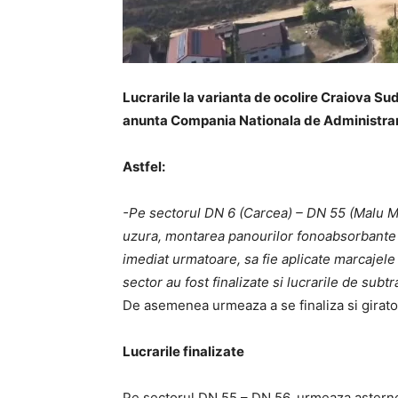
Lucrarile la varianta de ocolire Craiova Sud
anunta Compania Nationala de Administrare 
Astfel:
-Pe sectorul DN 6 (Carcea) – DN 55 (Malu Mar
uzura, montarea panourilor fonoabsorbante 
imediat urmatoare, sa fie aplicate marcajele 
sector au fost finalizate si lucrarile de subtr
De asemenea urmeaza a se finaliza si girator
Lucrarile finalizate
Pe sectorul DN 55 – DN 56, urmeaza asternere