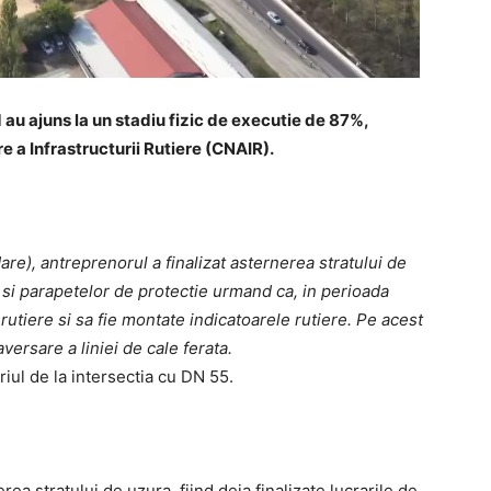
 au ajuns la un stadiu fizic de executie de 87%,
a Infrastructurii Rutiere (CNAIR).
e), antreprenorul a finalizat asternerea stratului de
si parapetelor de protectie urmand ca, in perioada
rutiere si sa fie montate indicatoarele rutiere. Pe acest
aversare a liniei de cale ferata.
iul de la intersectia cu DN 55.
a stratului de uzura, fiind deja finalizate lucrarile de