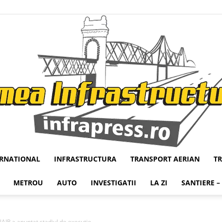
ERNATIONAL
INFRASTRUCTURA
TRANSPORT AERIAN
T
Infrapress
METROU
AUTO
INVESTIGATII
LA ZI
SANTIERE –
IR a anuntat stadiul de executie