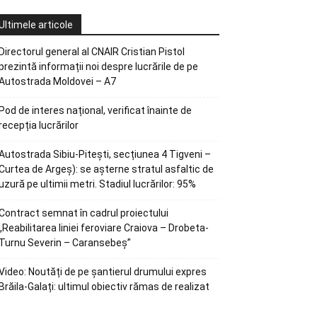
Ultimele articole
Directorul general al CNAIR Cristian Pistol
prezintă informații noi despre lucrările de pe
Autostrada Moldovei – A7
Pod de interes național, verificat înainte de
recepția lucrărilor
Autostrada Sibiu-Pitești, secțiunea 4 Tigveni –
Curtea de Argeș): se așterne stratul asfaltic de
uzură pe ultimii metri. Stadiul lucrărilor: 95%
Contract semnat în cadrul proiectului
„Reabilitarea liniei feroviare Craiova – Drobeta-
Turnu Severin – Caransebeș”
Video: Noutăți de pe șantierul drumului expres
Brăila-Galați: ultimul obiectiv rămas de realizat