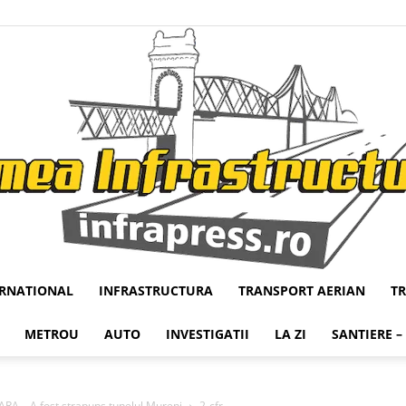
ERNATIONAL
INFRASTRUCTURA
TRANSPORT AERIAN
T
Infrapress
METROU
AUTO
INVESTIGATII
LA ZI
SANTIERE –
 – A fost strapuns tunelul Mureni
2-cfr