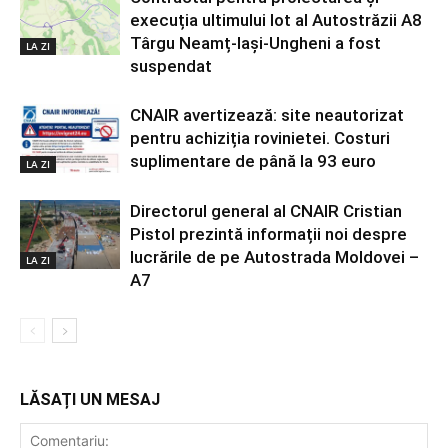
execuția ultimului lot al Autostrăzii A8
Târgu Neamț-Iași-Ungheni a fost
LA ZI
suspendat
CNAIR avertizează: site neautorizat
pentru achiziția rovinietei. Costuri
suplimentare de până la 93 euro
LA ZI
Directorul general al CNAIR Cristian
Pistol prezintă informații noi despre
lucrările de pe Autostrada Moldovei –
LA ZI
A7
LĂSAȚI UN MESAJ