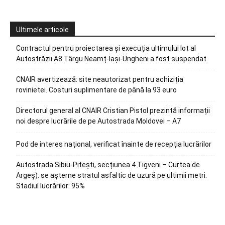
Ultimele articole
Contractul pentru proiectarea și execuția ultimului lot al
Autostrăzii A8 Târgu Neamț-Iași-Ungheni a fost suspendat
CNAIR avertizează: site neautorizat pentru achiziția
rovinietei. Costuri suplimentare de până la 93 euro
Directorul general al CNAIR Cristian Pistol prezintă informații
noi despre lucrările de pe Autostrada Moldovei – A7
Pod de interes național, verificat înainte de recepția lucrărilor
Autostrada Sibiu-Pitești, secțiunea 4 Tigveni – Curtea de
Argeș): se așterne stratul asfaltic de uzură pe ultimii metri.
Stadiul lucrărilor: 95%