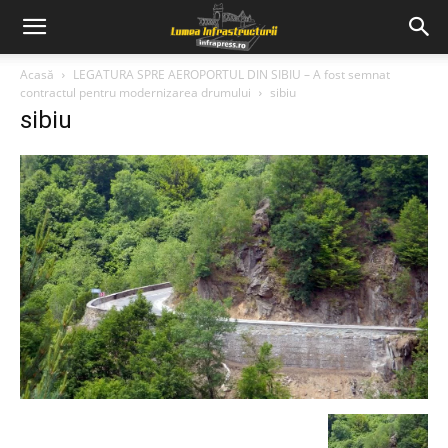
Acasă
LEGATURA SPRE AEROPORTUL DIN SIBIU – A fost semnat
contractul pentru modernizarea drumului
sibiu
sibiu