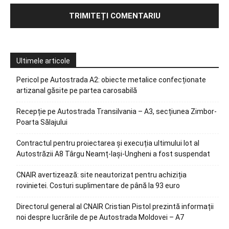
Ultimele articole
Pericol pe Autostrada A2: obiecte metalice confecționate
artizanal găsite pe partea carosabilă
Recepție pe Autostrada Transilvania – A3, secțiunea Zimbor-
Poarta Sălajului
Contractul pentru proiectarea și execuția ultimului lot al
Autostrăzii A8 Târgu Neamț-Iași-Ungheni a fost suspendat
CNAIR avertizează: site neautorizat pentru achiziția
rovinietei. Costuri suplimentare de până la 93 euro
Directorul general al CNAIR Cristian Pistol prezintă informații
noi despre lucrările de pe Autostrada Moldovei – A7