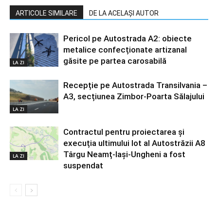
ARTICOLE SIMILARE
DE LA ACELAȘI AUTOR
Pericol pe Autostrada A2: obiecte
metalice confecționate artizanal
găsite pe partea carosabilă
LA ZI
Recepție pe Autostrada Transilvania –
A3, secțiunea Zimbor-Poarta Sălajului
LA ZI
Contractul pentru proiectarea și
execuția ultimului lot al Autostrăzii A8
Târgu Neamț-Iași-Ungheni a fost
LA ZI
suspendat