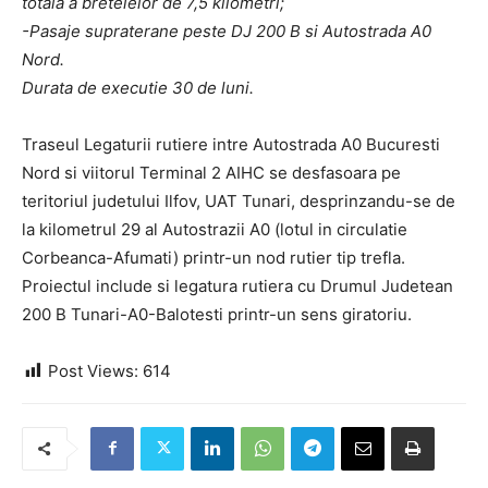
totala a bretelelor de 7,5 kilometri;
-Pasaje supraterane peste DJ 200 B si Autostrada A0
Nord.
Durata de executie 30 de luni.
Traseul Legaturii rutiere intre Autostrada A0 Bucuresti
Nord si viitorul Terminal 2 AIHC se desfasoara pe
teritoriul judetului Ilfov, UAT Tunari, desprinzandu-se de
la kilometrul 29 al Autostrazii A0 (lotul in circulatie
Corbeanca-Afumati) printr-un nod rutier tip trefla.
Proiectul include si legatura rutiera cu Drumul Judetean
200 B Tunari-A0-Balotesti printr-un sens giratoriu.
Post Views:
614