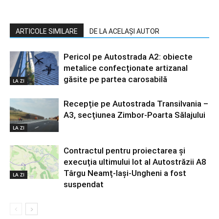
ARTICOLE SIMILARE
DE LA ACELAȘI AUTOR
Pericol pe Autostrada A2: obiecte
metalice confecționate artizanal
găsite pe partea carosabilă
LA ZI
Recepție pe Autostrada Transilvania –
A3, secțiunea Zimbor-Poarta Sălajului
LA ZI
Contractul pentru proiectarea și
execuția ultimului lot al Autostrăzii A8
Târgu Neamț-Iași-Ungheni a fost
LA ZI
suspendat