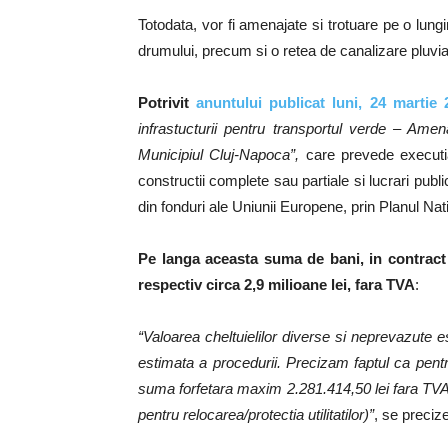
Totodata, vor fi amenajate si trotuare pe o lung
drumului, precum si o retea de canalizare pluvia
Potrivit
anuntului publicat luni, 24 martie
infrastucturii pentru transportul verde – Ame
Municipiul Cluj-Napoca”,
care prevede executia
constructii complete sau partiale si lucrari publ
din fonduri ale Uniunii Europene, prin Planul N
Pe langa aceasta suma de bani, in contract
respectiv circa 2,9 milioane lei, fara TVA
:
“Valoarea cheltuielilor diverse si neprevazute e
estimata a procedurii. Precizam faptul ca pentru
suma forfetara maxim 2.281.414,50 lei fara TVA, 
pentru relocarea/protectia utilitatilor)”
, se preciz