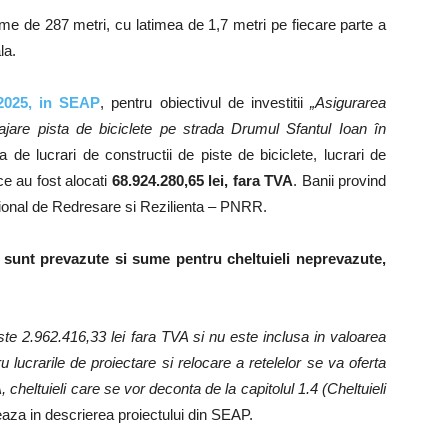
ime de 287 metri, cu latimea de 1,7 metri pe fiecare parte a
la.
 2025, in SEAP
, pentru obiectivul de investitii
„Asigurarea
najare pista de biciclete pe strada Drumul Sfantul Ioan în
 de lucrari de constructii de piste de biciclete, lucrari de
ice au fost alocati
68.924.280,65 lei, fara TVA
. Banii provind
ational de Redresare si Rezilienta – PNRR.
 sunt prevazute si sume pentru cheltuieli neprevazute,
ste 2.962.416,33 lei fara TVA si nu este inclusa in valoarea
 lucrarile de proiectare si relocare a retelelor se va oferta
cheltuieli care se vor deconta de la capitolul 1.4 (Cheltuieli
eaza in descrierea proiectului din SEAP.