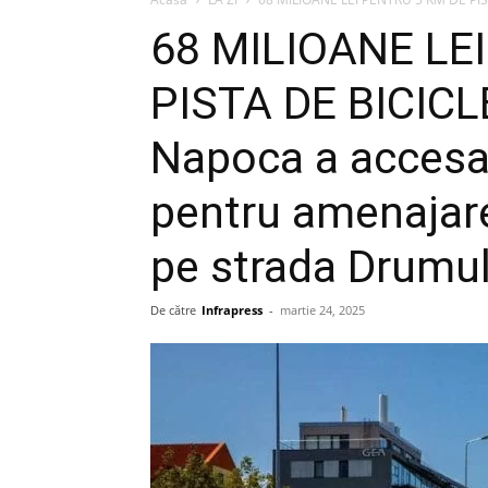
68 MILIOANE LE
PISTA DE BICICLE
Napoca a accesa
pentru amenajare
pe strada Drumul
De către
Infrapress
-
martie 24, 2025