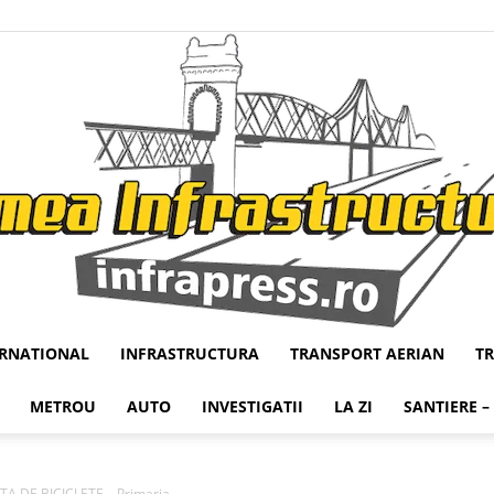
ERNATIONAL
INFRASTRUCTURA
TRANSPORT AERIAN
T
Infrapress
METROU
AUTO
INVESTIGATII
LA ZI
SANTIERE –
A DE BICICLETE – Primaria...