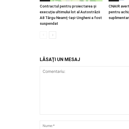
Contractul pentru proiectarea și
CNAIR avert
execuția ultimului lot al Autostrăzii
pentru achiz
A8 Târgu Neamț-Iași-Ungheni a fost
suplimentar
suspendat
LĂSAȚI UN MESAJ