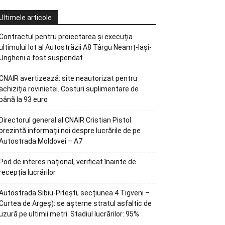
Ultimele articole
Contractul pentru proiectarea și execuția
ultimului lot al Autostrăzii A8 Târgu Neamț-Iași-
Ungheni a fost suspendat
CNAIR avertizează: site neautorizat pentru
achiziția rovinietei. Costuri suplimentare de
până la 93 euro
Directorul general al CNAIR Cristian Pistol
prezintă informații noi despre lucrările de pe
Autostrada Moldovei – A7
Pod de interes național, verificat înainte de
recepția lucrărilor
Autostrada Sibiu-Pitești, secțiunea 4 Tigveni –
Curtea de Argeș): se așterne stratul asfaltic de
uzură pe ultimii metri. Stadiul lucrărilor: 95%