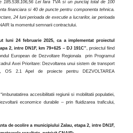
85.538.106,56 Lei fara TVA si un punctaj total de 100
nta financiara si 40 de puncte pentru componenta tehnica.
ctare, 24 luni perioada de executie a lucrarilor, iar perioada
NAIR la momentul semnarii contractului.
ut luni 24 februarie 2025, ca a implementat proiectul
etapa 2, intre DN1F, km 79+625 – DJ 191C”
, proiectul fiind
ondul European de Dezvoltare Regionala prin Programul
adrul Axei Prioritare: Dezvoltarea unui sistem de transport
cient, OS 2.1 Apel de proiecte pentru DEZVOLTAREA
imbunatatirea accesibilitatii regiunii si mobilitatii populatiei,
dezvoltarii economice durabile – prin fluidizarea traficului,
nta de ocolire a municipiului Zalau, etapa 2, intre DN1F,
matoarele rezultate, potrivit CNAIR: