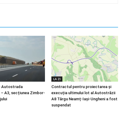
LA ZI
e Autostrada
Contractul pentru proiectarea și
a – A3, secțiunea Zimbor-
execuția ultimului lot al Autostrăzii
ului
A8 Târgu Neamț-Iași-Ungheni a fost
suspendat