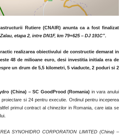
structurii Rutiere (CNAIR) anunta ca a fost finalizat
 Zalau, etapa 2, intre DN1F, km 79+625 – DJ 191C”.
ractic realizarea obiectivului de constructie demarat in
peste 48 de milioane euro, desi investitia initiala era de
espre un drum de 5,5 kilometri, 5 viaducte, 2 poduri si 2
ydro (China) – SC GoodProod (Romania)
in vara anului
 proiectare si 24 pentru executie. Ordinul pentru inceperea
 altfel primul contract al chinezilor in Romania, care iata se
ui.
SOCIEREA SYNOHIDRO CORPORATION LIMITED (China) –