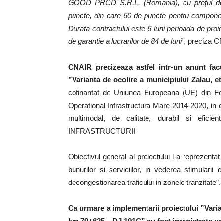
GOOD PROD S.R.L. (Romania), cu preţul de 1
puncte, din care 60 de puncte pentru compone
Durata contractului este 6 luni perioada de proie
de garantie a lucrarilor de 84 de luni”
, preciza C
CNAIR precizeaza astfel intr-un anunt fac
”Varianta de ocolire a municipiului Zalau, 
cofinantat de Uniunea Europeana (UE) din F
Operational Infrastructura Mare 2014-2020, in c
multimodal, de calitate, durabil si efi
INFRASTRUCTURII
Obiectivul general al proiectului l-a reprezentat “
bunurilor si serviciilor, in vederea stimularii 
decongestionarea traficului in zonele tranzitate”.
Ca urmare a implementarii proiectului ”Varia
km 79+625 – DJ 191C” au fost inregistrate ur