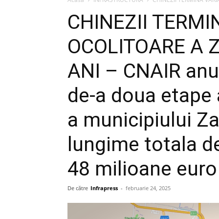
CHINEZII TERMI
OCOLITOARE A 
ANI – CNAIR anun
de-a doua etape 
a municipiului Za
lungime totala de
48 milioane euro
De către
Infrapress
-
februarie 24, 2025