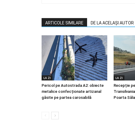
ARTICOLE SIMILARE
DE LA ACELAȘI AUTOR
LA ZI
LA ZI
Pericol pe Autostrada A2: obiecte
Recepție p
metalice confecționate artizanal
Transilvani
găsite pe partea carosabilă
Poarta Sălaj