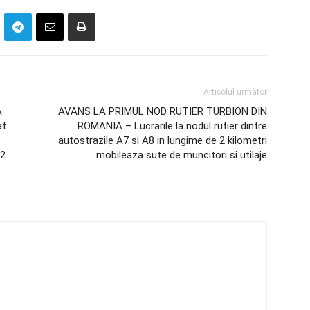
Articolul următor
A
AVANS LA PRIMUL NOD RUTIER TURBION DIN
at
ROMANIA – Lucrarile la nodul rutier dintre
autostrazile A7 si A8 in lungime de 2 kilometri
 2
mobileaza sute de muncitori si utilaje