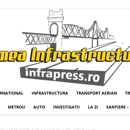
ERNATIONAL
INFRASTRUCTURA
TRANSPORT AERIAN
T
Infrapress
METROU
AUTO
INVESTIGATII
LA ZI
SANTIERE –
ANTA OCOLITOARE A ZALAULUI DUPA 4 ANI – CNAIR anunta...