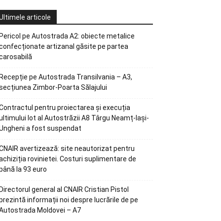
Ultimele articole
Pericol pe Autostrada A2: obiecte metalice
confecționate artizanal găsite pe partea
carosabilă
Recepție pe Autostrada Transilvania – A3,
secțiunea Zimbor-Poarta Sălajului
Contractul pentru proiectarea și execuția
ultimului lot al Autostrăzii A8 Târgu Neamț-Iași-
Ungheni a fost suspendat
CNAIR avertizează: site neautorizat pentru
achiziția rovinietei. Costuri suplimentare de
până la 93 euro
Directorul general al CNAIR Cristian Pistol
prezintă informații noi despre lucrările de pe
Autostrada Moldovei – A7