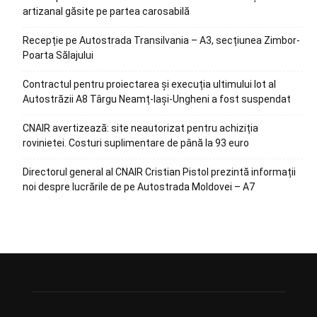
artizanal găsite pe partea carosabilă
Recepție pe Autostrada Transilvania – A3, secțiunea Zimbor-
Poarta Sălajului
Contractul pentru proiectarea și execuția ultimului lot al
Autostrăzii A8 Târgu Neamț-Iași-Ungheni a fost suspendat
CNAIR avertizează: site neautorizat pentru achiziția
rovinietei. Costuri suplimentare de până la 93 euro
Directorul general al CNAIR Cristian Pistol prezintă informații
noi despre lucrările de pe Autostrada Moldovei – A7