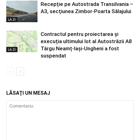
Recepție pe Autostrada Transilvania –
A3, secțiunea Zimbor-Poarta Sălajului
LA ZI
Contractul pentru proiectarea și
execuția ultimului lot al Autostrăzii A8
Târgu Neamț-Iași-Ungheni a fost
LA ZI
suspendat
LĂSAȚI UN MESAJ