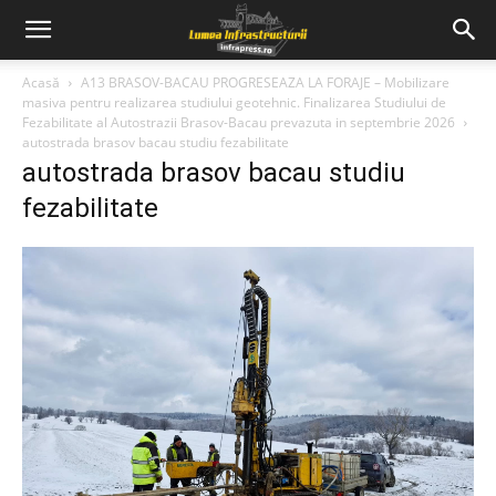
Acasă
A13 BRASOV-BACAU PROGRESEAZA LA FORAJE – Mobilizare
masiva pentru realizarea studiului geotehnic. Finalizarea Studiului de
Fezabilitate al Autostrazii Brasov-Bacau prevazuta in septembrie 2026
autostrada brasov bacau studiu fezabilitate
autostrada brasov bacau studiu
fezabilitate