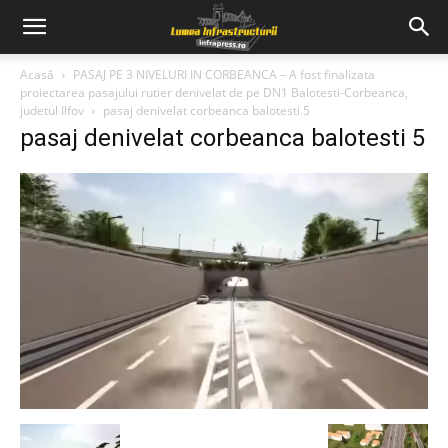
Acasă
PASAJ PE 3 NIVELURI IN CORBEANCA – A fost finalizata
proiectarea pasajului rutier denivelat de pe DN1 Balotesti-Corbeanca,
judetul Ilfov
pasaj denivelat corbeanca balotesti 5
pasaj denivelat corbeanca balotesti 5