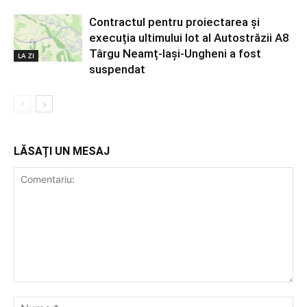
Contractul pentru proiectarea și
execuția ultimului lot al Autostrăzii A8
Târgu Neamț-Iași-Ungheni a fost
LA ZI
suspendat
LĂSAȚI UN MESAJ