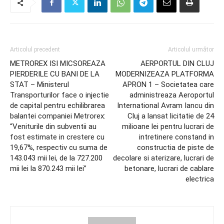
Articolul precedent
Articolul următor
METROREX ISI MICSOREAZA
AERPORTUL DIN CLUJ
PIERDERILE CU BANI DE LA
MODERNIZEAZA PLATFORMA
STAT – Ministerul
APRON 1 – Societatea care
Transporturilor face o injectie
administreaza Aeroportul
de capital pentru echilibrarea
International Avram Iancu din
balantei companiei Metrorex:
Cluj a lansat licitatie de 24
“Veniturile din subventii au
milioane lei pentru lucrari de
fost estimate in crestere cu
intretinere constand in
19,67%, respectiv cu suma de
constructia de piste de
143.043 mii lei, de la 727.200
decolare si aterizare, lucrari de
mii lei la 870.243 mii lei”
betonare, lucrari de cablare
electrica