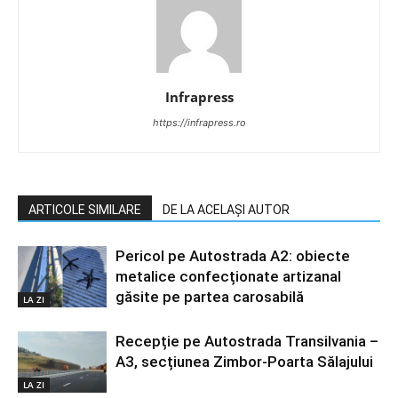
Infrapress
https://infrapress.ro
ARTICOLE SIMILARE
DE LA ACELAȘI AUTOR
Pericol pe Autostrada A2: obiecte
metalice confecționate artizanal
găsite pe partea carosabilă
LA ZI
Recepție pe Autostrada Transilvania –
A3, secțiunea Zimbor-Poarta Sălajului
LA ZI