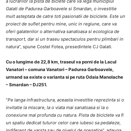
a lucrarilor la pista de biclete care va lega municipiul
Galati de Padurea Garboavele si Smardan, o investitie
mult asteptata de catre toti pasionatii de biciclete. Este un
proiect de suflet pentru mine, unic in regiune, care va
oferi galatenilor o alternativa sanatoasa si ecologica de
transport, dar si un traseu spectaculos pentru plimbari in
natura
”, spune Costel Fotea, presedintele CJ Galati.
Cu o lungime de 22,8 km, traseul va porni de la Lacul
Vanatori – comuna Vanatori – Padurea Garboavele,
urmand sa existe o varianta si pe ruta Odaia Manolache
– Smardan – DJ251.
”
Pe langa infrastructura, aceasta investitie reprezinta si o
invitatie la miscare, la o viata mai sanatoasa si la o
conexiune mai profunda cu natura. Pista de biciclete va fi
un spatiu dedicat tuturor celor care iubesc sa pedaleze,
indiferent de varsta sau de nivelul de pregatire
”, adauga