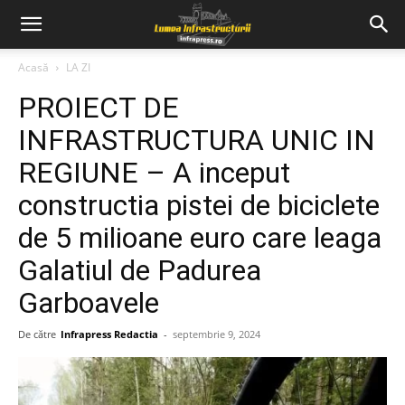
Acasă
LA ZI
PROIECT DE
INFRASTRUCTURA UNIC IN
REGIUNE – A inceput
constructia pistei de biciclete
de 5 milioane euro care leaga
Galatiul de Padurea
Garboavele
De către
Infrapress Redactia
-
septembrie 9, 2024