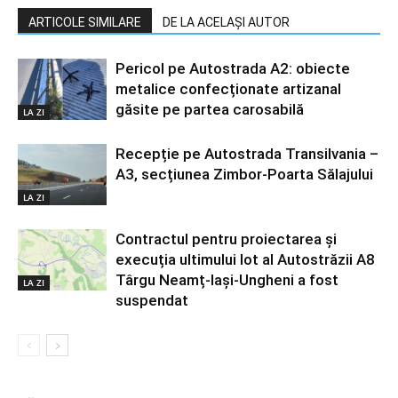
ARTICOLE SIMILARE
DE LA ACELAȘI AUTOR
Pericol pe Autostrada A2: obiecte
metalice confecționate artizanal
găsite pe partea carosabilă
LA ZI
Recepție pe Autostrada Transilvania –
A3, secțiunea Zimbor-Poarta Sălajului
LA ZI
Contractul pentru proiectarea și
execuția ultimului lot al Autostrăzii A8
Târgu Neamț-Iași-Ungheni a fost
LA ZI
suspendat