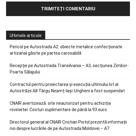
Ultimele articole
Pericol pe Autostrada A2: obiecte metalice confecționate
artizanal găsite pe partea carosabilă
Recepție pe Autostrada Transilvania – A3, secțiunea Zimbor-
Poarta Sălajului
Contractul pentru proiectarea și execuția ultimului lot al
Autostrăzii A8 Târgu Neamț-Iași-Ungheni a fost suspendat
CNAIR avertizează: site neautorizat pentru achiziția
rovinietei. Costuri suplimentare de până la 93 euro
Directorul general al CNAIR Cristian Pistol prezintă informații
noi despre lucrările de pe Autostrada Moldovei – A7