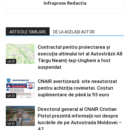
Infrapress Redactia
ARTICOLE SIMILARE
DE LA ACELAȘI AUTOR
Contractul pentru proiectarea și
execuția ultimului lot al Autostrăzii A8
Târgu Neamț-Iași-Ungheni a fost
LA ZI
suspendat
CNAIR avertizează: site neautorizat
pentru achiziția rovinietei. Costuri
suplimentare de până la 93 euro
LA ZI
Directorul general al CNAIR Cristian
Pistol prezintă informații noi despre
lucrările de pe Autostrada Moldovei –
LA ZI
A7