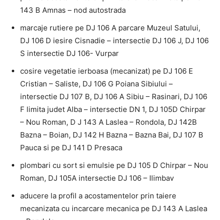
143 B Amnas – nod autostrada
marcaje rutiere pe DJ 106 A parcare Muzeul Satului,
DJ 106 D iesire Cisnadie – intersectie DJ 106 J, DJ 106
S intersectie DJ 106- Vurpar
cosire vegetatie ierboasa (mecanizat) pe DJ 106 E
Cristian – Saliste, DJ 106 G Poiana Sibiului –
intersectie DJ 107 B, DJ 106 A Sibiu – Rasinari, DJ 106
F limita judet Alba – intersectie DN 1, DJ 105D Chirpar
– Nou Roman, D J 143 A Laslea – Rondola, DJ 142B
Bazna – Boian, DJ 142 H Bazna – Bazna Bai, DJ 107 B
Pauca si pe DJ 141 D Presaca
plombari cu sort si emulsie pe DJ 105 D Chirpar – Nou
Roman, DJ 105A intersectie DJ 106 – Ilimbav
aducere la profil a acostamentelor prin taiere
mecanizata cu incarcare mecanica pe DJ 143 A Laslea