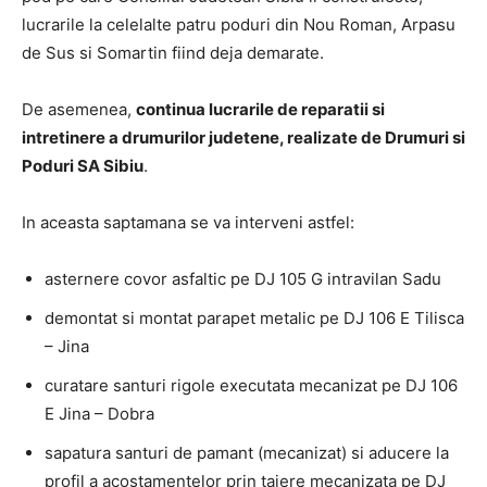
lucrarile la celelalte patru poduri din Nou Roman, Arpasu
de Sus si Somartin fiind deja demarate.
De asemenea,
c
ontinua lucrarile de reparatii si
intretinere a drumurilor judetene, realizate de Drumuri si
Poduri SA Sibiu
.
In aceasta saptamana se va interveni astfel:
asternere covor asfaltic pe DJ 105 G intravilan Sadu
demontat si montat parapet metalic pe DJ 106 E Tilisca
– Jina
curatare santuri rigole executata mecanizat pe DJ 106
E Jina – Dobra
sapatura santuri de pamant (mecanizat) si aducere la
profil a acostamentelor prin taiere mecanizata pe DJ