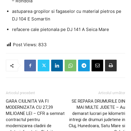
– Rondola
astuparea gropilor si fagaselor cu material pietros pe
DJ 104 E Somartin
refacere cale pietonala pe DJ 141 A Seica Mare
Post Views:
833
Articolul precedent
Articolul următor
GARA CIULNITA VA FI
SE REPARA DRUMURILE DIN
MODERNIZATA CU 27,39
MAI MULTE JUDETE – Au
MILIOANE LEI – CFR a semnat
demarat lucrari pe kilometri
contractul pentru
intregi de drumuri judetene in
modernizarea cladirii de
Cluj, Hunedoara, Satu Mare si