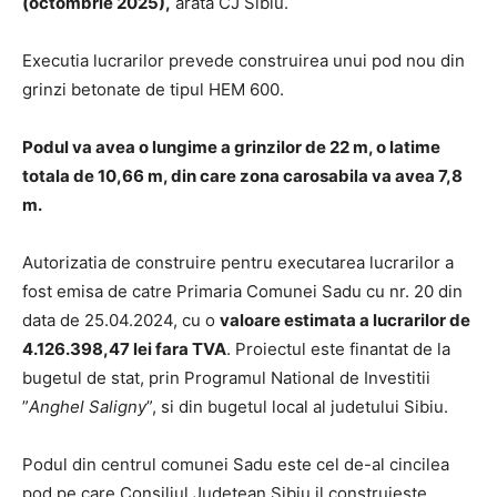
(octombrie 2025),
arata CJ Sibiu.
Executia lucrarilor prevede construirea unui pod nou din
grinzi betonate de tipul HEM 600.
Podul va avea o lungime a grinzilor de 22 m, o latime
totala de 10,66 m, din care zona carosabila va avea 7,8
m.
Autorizatia de construire pentru executarea lucrarilor a
fost emisa de catre Primaria Comunei Sadu cu nr. 20 din
data de 25.04.2024, cu o
valoare estimata a lucrarilor de
4.126.398,47 lei fara TVA
. Proiectul este finantat de la
bugetul de stat, prin Programul National de Investitii
”
Anghel Saligny
”, si din bugetul local al judetului Sibiu.
Podul din centrul comunei Sadu este cel de-al cincilea
pod pe care Consiliul Judetean Sibiu il construieste,