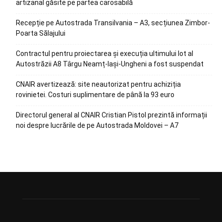
artizanal găsite pe partea carosabilă
Recepție pe Autostrada Transilvania – A3, secțiunea Zimbor-
Poarta Sălajului
Contractul pentru proiectarea și execuția ultimului lot al
Autostrăzii A8 Târgu Neamț-Iași-Ungheni a fost suspendat
CNAIR avertizează: site neautorizat pentru achiziția
rovinietei. Costuri suplimentare de până la 93 euro
Directorul general al CNAIR Cristian Pistol prezintă informații
noi despre lucrările de pe Autostrada Moldovei – A7