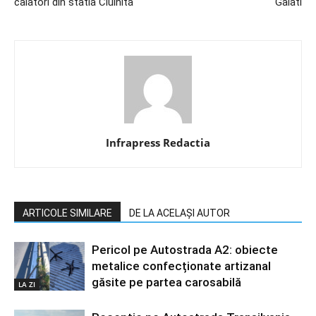
calatori din statia Ciulnita
Galati
Infrapress Redactia
ARTICOLE SIMILARE
DE LA ACELAȘI AUTOR
Pericol pe Autostrada A2: obiecte
metalice confecționate artizanal
găsite pe partea carosabilă
LA ZI