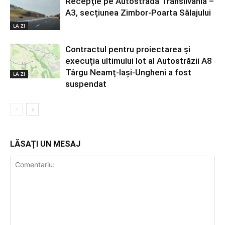
Recepție pe Autostrada Transilvania –
A3, secțiunea Zimbor-Poarta Sălajului
LA ZI
Contractul pentru proiectarea și
execuția ultimului lot al Autostrăzii A8
Târgu Neamț-Iași-Ungheni a fost
LA ZI
suspendat
LĂSAȚI UN MESAJ