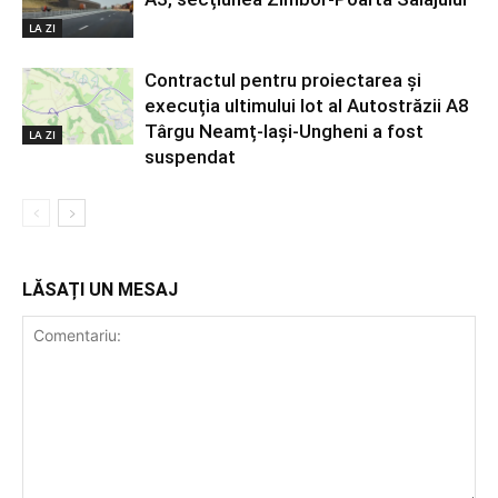
LA ZI
Contractul pentru proiectarea și
execuția ultimului lot al Autostrăzii A8
Târgu Neamț-Iași-Ungheni a fost
LA ZI
suspendat
LĂSAȚI UN MESAJ