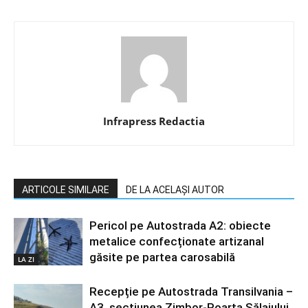
Infrapress Redactia
ARTICOLE SIMILARE
DE LA ACELAȘI AUTOR
Pericol pe Autostrada A2: obiecte
metalice confecționate artizanal
găsite pe partea carosabilă
LA ZI
Recepție pe Autostrada Transilvania –
A3, secțiunea Zimbor-Poarta Sălajului