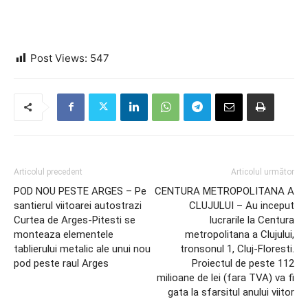
Post Views:
547
Articolul precedent
Articolul următor
POD NOU PESTE ARGES – Pe
CENTURA METROPOLITANA A
santierul viitoarei autostrazi
CLUJULUI – Au inceput
Curtea de Arges-Pitesti se
lucrarile la Centura
monteaza elementele
metropolitana a Clujului,
tablierului metalic ale unui nou
tronsonul 1, Cluj-Floresti.
pod peste raul Arges
Proiectul de peste 112
milioane de lei (fara TVA) va fi
gata la sfarsitul anului viitor