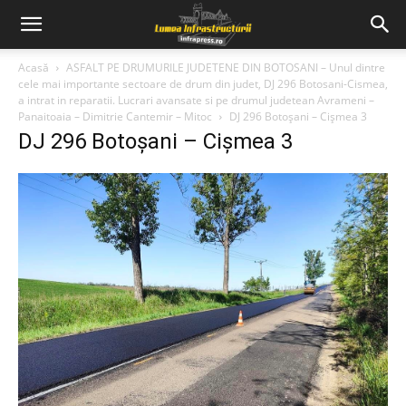
Acasă
ASFALT PE DRUMURILE JUDETENE DIN BOTOSANI – Unul dintre
cele mai importante sectoare de drum din judet, DJ 296 Botosani-Cismea,
a intrat in reparatii. Lucrari avansate si pe drumul judetean Avrameni –
Panaitoaia – Dimitrie Cantemir – Mitoc
DJ 296 Botoșani – Cișmea 3
DJ 296 Botoșani – Cișmea 3