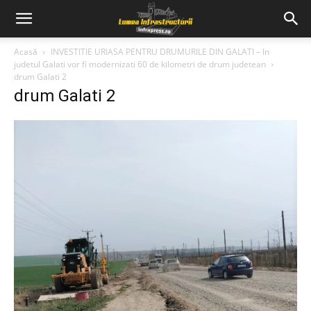
Acasă
INVESTITIE URIASA PENTRU DRUMURILE DIN GALATI – In
judetul Galati vor fi modernizati 60 de kilometri de drum judetean
drum Galati 2
drum Galati 2