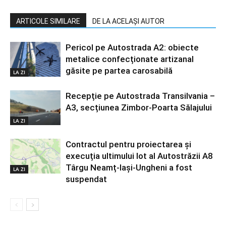
ARTICOLE SIMILARE
DE LA ACELAȘI AUTOR
Pericol pe Autostrada A2: obiecte
metalice confecționate artizanal
găsite pe partea carosabilă
LA ZI
Recepție pe Autostrada Transilvania –
A3, secțiunea Zimbor-Poarta Sălajului
LA ZI
Contractul pentru proiectarea și
execuția ultimului lot al Autostrăzii A8
Târgu Neamț-Iași-Ungheni a fost
LA ZI
suspendat