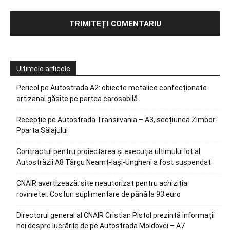
Ultimele articole
Pericol pe Autostrada A2: obiecte metalice confecționate
artizanal găsite pe partea carosabilă
Recepție pe Autostrada Transilvania – A3, secțiunea Zimbor-
Poarta Sălajului
Contractul pentru proiectarea și execuția ultimului lot al
Autostrăzii A8 Târgu Neamț-Iași-Ungheni a fost suspendat
CNAIR avertizează: site neautorizat pentru achiziția
rovinietei. Costuri suplimentare de până la 93 euro
Directorul general al CNAIR Cristian Pistol prezintă informații
noi despre lucrările de pe Autostrada Moldovei – A7