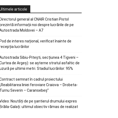
Ultimele articole
Directorul general al CNAIR Cristian Pistol
prezintă informații noi despre lucrările de pe
Autostrada Moldovei – A7
Pod de interes național, verificat înainte de
recepția lucrărilor
Autostrada Sibiu-Pitești, secțiunea 4 Tigveni –
Curtea de Argeș): se așterne stratul asfaltic de
uzură pe ultimii metri. Stadiul lucrărilor: 95%
Contract semnat în cadrul proiectului
„Reabilitarea liniei feroviare Craiova – Drobeta-
Turnu Severin – Caransebeș”
Video: Noutăți de pe șantierul drumului expres
Brăila-Galați: ultimul obiectiv rămas de realizat