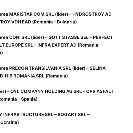
ierea MARISTAR COM SRL (lider) – HYDROSTROY AD
ROY VDH EAD (Romania – Bulgaria)
erea CONI SRL (lider) – GOTT STASSE SEL – PERFECT
T EUROPE SRL – INFRA EXPERT AD (Romania –
a)
erea PRECON TRANSILVANIA SRL (lider) – SELINA
IBB-HIB ROMANIA SRL (Romania)
der) – OYL COMPANY HOLDING AG SRL – OPR ASFALT
omania – Spania)
WAY INFRASTRUCTURE SRL – BOG’ART SRL –
Ucraina)