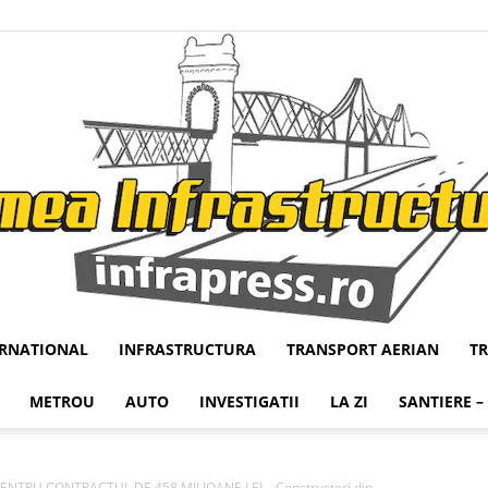
ERNATIONAL
INFRASTRUCTURA
TRANSPORT AERIAN
T
Infrapress
METROU
AUTO
INVESTIGATII
LA ZI
SANTIERE –
NTRU CONTRACTUL DE 458 MILIOANE LEI – Constructori din...