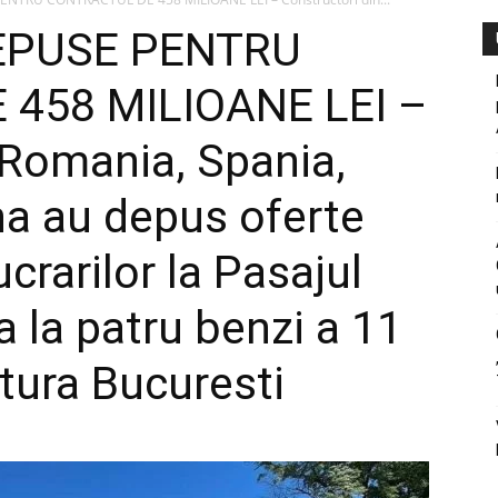
DEPUSE PENTRU
458 MILIOANE LEI –
 Romania, Spania,
na au depus oferte
crarilor la Pasajul
ea la patru benzi a 11
ntura Bucuresti