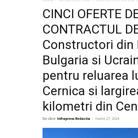
CINCI OFERTE 
CONTRACTUL DE 
Constructori din
Bulgaria si Ucrai
pentru reluarea lu
Cernica si largir
kilometri din Ce
De către
Infrapress Redactia
-
martie 27, 2024