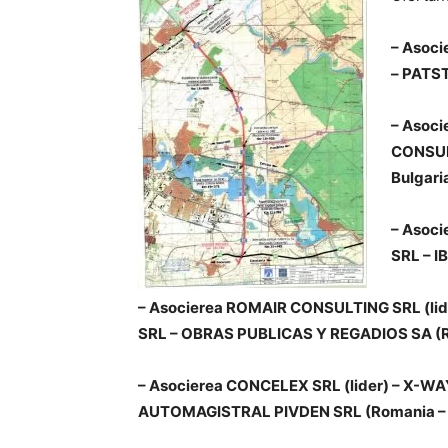
– Asoc
– PATST
– Asoci
CONSUL
Bulgari
– Asoci
SRL – 
– Asocierea ROMAIR CONSULTING SRL (li
SRL – OBRAS PUBLICAS Y REGADIOS SA (R
– Asocierea CONCELEX SRL (lider) – X-
AUTOMAGISTRAL PIVDEN SRL (Romania – 