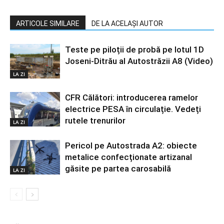
ARTICOLE SIMILARE
DE LA ACELAȘI AUTOR
Teste pe piloții de probă pe lotul 1D
Joseni-Ditrău al Autostrăzii A8 (Video)
LA ZI
CFR Călători: introducerea ramelor
electrice PESA în circulație. Vedeți
rutele trenurilor
LA ZI
Pericol pe Autostrada A2: obiecte
metalice confecționate artizanal
găsite pe partea carosabilă
LA ZI