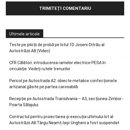
Ultimele articole
Teste pe piloții de probă pe lotul 1D Joseni-Ditrău al
Autostrăzii A8 (Video)
CFR Călători: introducerea ramelor electrice PESA în
circulație. Vedeți rutele trenurilor
Pericol pe Autostrada A2: obiecte metalice confecționate
artizanal găsite pe partea carosabilă
Recepție pe Autostrada Transilvania – A3, secțiunea Zimbor-
Poarta Sălajului
Contractul pentru proiectarea și execuția ultimului lot al
Autostrăzii A8 Târgu Neamț-Iași-Ungheni a fost suspendat