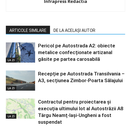
Infrapress Redactia
ARTICOLE SIMILARE
DE LA ACELAȘI AUTOR
Pericol pe Autostrada A2: obiecte
metalice confecționate artizanal
găsite pe partea carosabilă
LA ZI
Recepție pe Autostrada Transilvania –
A3, secțiunea Zimbor-Poarta Sălajului
LA ZI
Contractul pentru proiectarea și
execuția ultimului lot al Autostrăzii A8
Târgu Neamț-Iași-Ungheni a fost
LA ZI
suspendat