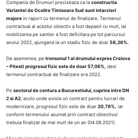
Compania de Drumuri precizeaza ca la
constructia
Variantei de Ocolire Timisoara Sud
sunt intarzieri
majore
in raport cu termenul de finalizare. Termenul
contractual al acestui obiectiv a fost depasit cu mult, iar
mobilizarea pe santier a fost deficitara pe tot parcursul
anului 2022, ajungand la un stadiu fizic de doar
58,26%.
De asemenea, pe
tronsonul 1 al drumului expres Craiova
– Pitesti
progresul fizic este de doar 57,06%,
desi
termenul contractual de finalizare era 2022.
Pe
sectorul de centura a Bucurestiului, cuprins intre DN
2 si A2
, acolo unde exista un contract pentru lucrari de
modernizare, progresul fizic este de doar
20,76%,
iar
conform termenului asumat prin contract obiectivul
trebuia finalizat de mai mult de un an (04.08.2021).