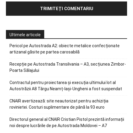
Ultimele articole
Pericol pe Autostrada A2: obiecte metalice confecționate
artizanal găsite pe partea carosabilă
Recepție pe Autostrada Transilvania – A3, secțiunea Zimbor-
Poarta Sălajului
Contractul pentru proiectarea și execuția ultimului lot al
Autostrăzii A8 Târgu Neamț-Iași-Ungheni a fost suspendat
CNAIR avertizează: site neautorizat pentru achiziția
rovinietei. Costuri suplimentare de până la 93 euro
Directorul general al CNAIR Cristian Pistol prezintă informații
noi despre lucrările de pe Autostrada Moldovei – A7