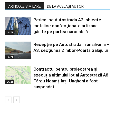
ARTICOLE SIMILARE
DE LA ACELAȘI AUTOR
Pericol pe Autostrada A2: obiecte
metalice confecționate artizanal
găsite pe partea carosabilă
LA ZI
Recepție pe Autostrada Transilvania –
A3, secțiunea Zimbor-Poarta Sălajului
LA ZI
Contractul pentru proiectarea și
execuția ultimului lot al Autostrăzii A8
Târgu Neamț-Iași-Ungheni a fost
LA ZI
suspendat