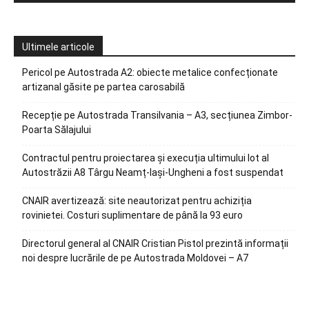
Ultimele articole
Pericol pe Autostrada A2: obiecte metalice confecționate
artizanal găsite pe partea carosabilă
Recepție pe Autostrada Transilvania – A3, secțiunea Zimbor-
Poarta Sălajului
Contractul pentru proiectarea și execuția ultimului lot al
Autostrăzii A8 Târgu Neamț-Iași-Ungheni a fost suspendat
CNAIR avertizează: site neautorizat pentru achiziția
rovinietei. Costuri suplimentare de până la 93 euro
Directorul general al CNAIR Cristian Pistol prezintă informații
noi despre lucrările de pe Autostrada Moldovei – A7