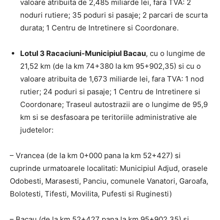
valoare atribuita de 2,485 miliarde lei, fara TVA: 2
noduri rutiere; 35 poduri si pasaje; 2 parcari de scurta
durata; 1 Centru de Intretinere si Coordonare.
Lotul 3 Racaciuni-Municipiul Bacau
, cu o lungime de
21,52 km (de la km 74+380 la km 95+902,35) si cu o
valoare atribuita de 1,673 miliarde lei, fara TVA: 1 nod
rutier; 24 poduri si pasaje; 1 Centru de Intretinere si
Coordonare; Traseul autostrazii are o lungime de 95,9
km si se desfasoara pe teritoriile administrative ale
judetelor:
– Vrancea (de la km 0+000 pana la km 52+427) si
cuprinde urmatoarele localitati: Municipiul Adjud, orasele
Odobesti, Marasesti, Panciu, comunele Vanatori, Garoafa,
Bolotesti, Tifesti, Movilita, Pufesti si Ruginesti)
– Bacau (de la km 52+427 pana la km 95+902,35) si