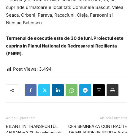
cuprinde urmatoarele localitati: Comunele Sascut, Valea
Seaca, Orbeni, Parava, Racaciuni, Cleja, Faraoani si
Nicolae Balcescu.
Termenul de executie este de 30 de luni. Proiectul este
cuprins in Planul National de Redresare si Rezilienta
(PNRR).
Post Views:
3.494
Articolul precedent
Articolul următor
BILANT IN TRANSPORTUL
CFR SEMNEAZA CONTRACTE
AERIAN – 373 de milioane de
DE MILIARDE PE PNRR – Sute