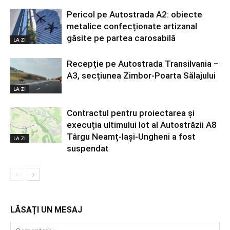
Pericol pe Autostrada A2: obiecte
metalice confecționate artizanal
găsite pe partea carosabilă
LA ZI
Recepție pe Autostrada Transilvania –
A3, secțiunea Zimbor-Poarta Sălajului
LA ZI
Contractul pentru proiectarea și
execuția ultimului lot al Autostrăzii A8
Târgu Neamț-Iași-Ungheni a fost
LA ZI
suspendat
LĂSAȚI UN MESAJ