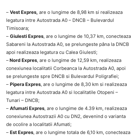
–
Vest Expres,
are o lungime de 8,98 km si realizeaza
legatura intre Autostrada A0 – DNCB – Bulevardul
Timisoara;
–
Giulesti Expres
, are o lungime de 10,37 km, conecteaza
Sabareni la Autostrada A0, se prelungeste pâna la DNCB
apoi realizeaza legatura cu Calea Giulesti;
–
Nord Expres
, are o lungime de 12,59 km, realizeaza
conexiunea localitatii Corbeanca la Autostrada A0, apoi
se prelungeste spre DNCB si Bulevardul Poligrafiei;
–
Pipera Expres
, are o lungime de 8,30 km si realizeaza
legatura intre Autostrada A0 si localitatile Otopeni –
Tunari – DNCB;
–
Afumati Expres
, are o lungime de 4.39 km, realizeaza
conexiunea Autostrazii A0 cu DN2, devenind o varianta
de ocolire a localitatii Afumati;
–
Est Expres
, are o lungime totala de 6,10 km, conecteaza