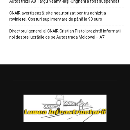
Autostrăzii A8 Târgu Neamț-Iași-Ungheni a fost suspendat
CNAIR avertizează: site neautorizat pentru achiziția
rovinietei. Costuri suplimentare de până la 93 euro
Directorul general al CNAIR Cristian Pistol prezintă informații
noi despre lucrările de pe Autostrada Moldovei – A7