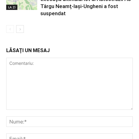
Târgu Neamț-Iași-Ungheni a fost
LA ZI
suspendat
LĂSAȚI UN MESAJ