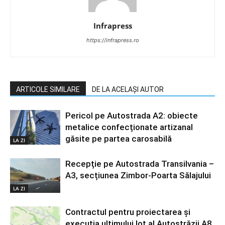
Infrapress
https://infrapress.ro
ARTICOLE SIMILARE
DE LA ACELAȘI AUTOR
Pericol pe Autostrada A2: obiecte
metalice confecționate artizanal
găsite pe partea carosabilă
LA ZI
Recepție pe Autostrada Transilvania –
A3, secțiunea Zimbor-Poarta Sălajului
LA ZI
Contractul pentru proiectarea și
execuția ultimului lot al Autostrăzii A8