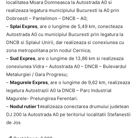
localitatea Moara Domneasca la Autostrada A0 si
realizeaza legatura municipiului Bucuresti la A0 prin
Dobroesti – Pantelimon – DNCB – A0;
–
Splai Expres
, are o lungime de 5,49 km, conecteaza
Autostrada A0 cu municipiul Bucuresti prin legatura la
DNCB si Splaiul Unirii, dar realizeaza si conexiunea cu
zona metropolitana prin nodul Cernica;
–
Sud Expres
, are o lungime de 13,86 km si realizeaza
conexiunea Vidra – Autostrada A0 – DNCB – Bulevardul
Metalurgiei / Gara Progresu;
–
Magurele Expres
, are o lungime de 9,62 km, realizeaza
legatura Autostrazii A0 la DNCB – Parc Industrial
Magurele- Prelungirea Ferentari.
–
Nodul rutier 1 r
ealizeaza conectarea drumului judetean
DJ 200 la Autostrada A0 pe teritoriul localitatii Stefanestii
de Jos