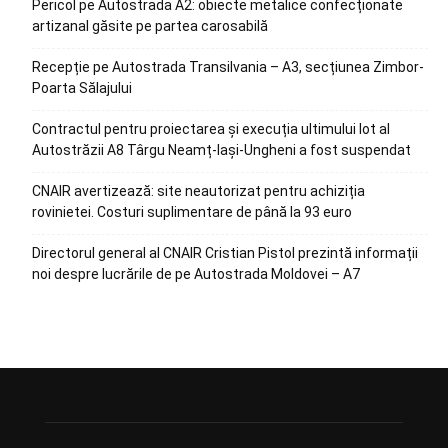
Pericol pe Autostrada A2: obiecte metalice confecționate
artizanal găsite pe partea carosabilă
Recepție pe Autostrada Transilvania – A3, secțiunea Zimbor-
Poarta Sălajului
Contractul pentru proiectarea și execuția ultimului lot al
Autostrăzii A8 Târgu Neamț-Iași-Ungheni a fost suspendat
CNAIR avertizează: site neautorizat pentru achiziția
rovinietei. Costuri suplimentare de până la 93 euro
Directorul general al CNAIR Cristian Pistol prezintă informații
noi despre lucrările de pe Autostrada Moldovei – A7