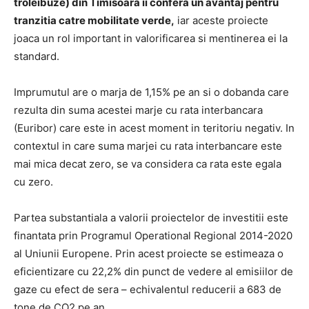
troleibuze) din Timisoara ii confera un avantaj pentru
tranzitia catre mobilitate verde,
iar aceste proiecte
joaca un rol important in valorificarea si mentinerea ei la
standard.
Imprumutul are o marja de 1,15% pe an si o dobanda care
rezulta din suma acestei marje cu rata interbancara
(Euribor) care este in acest moment in teritoriu negativ. In
contextul in care suma marjei cu rata interbancare este
mai mica decat zero, se va considera ca rata este egala
cu zero.
Partea substantiala a valorii proiectelor de investitii este
finantata prin Programul Operational Regional 2014-2020
al Uniunii Europene. Prin acest proiecte se estimeaza o
eficientizare cu 22,2% din punct de vedere al emisiilor de
gaze cu efect de sera – echivalentul reducerii a 683 de
tone de CO2 pe an.