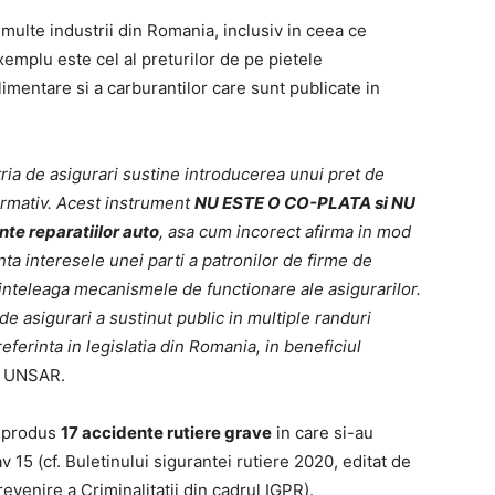
 multe industrii din Romania, inclusiv in ceea ce
emplu este cel al preturilor de pe pietele
imentare si a carburantilor care sunt publicate in
tria de asigurari sustine introducerea unui
pret de
formativ. Acest instrument
NU ESTE O CO-PLATA si NU
nte reparatiilor auto
, asa cum incorect afirma in mod
ta interesele unei parti a patronilor de firme de
 inteleaga mecanismele de functionare ale asigurarilor.
de asigurari a sustinut public in multiple randuri
ferinta in legislatia din Romania, in beneficiul
a UNSAR.
u produs
17 accidente rutiere grave
in care si-au
v 15 (cf. Buletinului sigurantei rutiere 2020, editat de
revenire a Criminalitatii din cadrul IGPR).