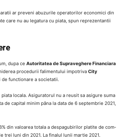
paratii ar preveni abuzurile operatorilor economici din
te care nu au legatura cu piata, spun reprezentantii
ere
acum, dupa ce
Autoritatea de Supraveghere Financiara
hiderea procedurii falimentului impotriva
City
 de functionare a societatii.
piata locala. Asiguratorul nu a reusit sa asigure suma
ta de capital minim pâna la data de 6 septembrie 2021,
 din valoarea to­tala a despagubirilor platite de com­
 trei luni din 2021. La finalul lunii martie 2021,