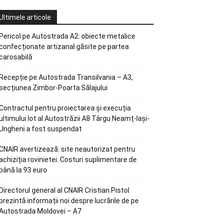
Ultimele articole
Pericol pe Autostrada A2: obiecte metalice
confecționate artizanal găsite pe partea
carosabilă
Recepție pe Autostrada Transilvania – A3,
secțiunea Zimbor-Poarta Sălajului
Contractul pentru proiectarea și execuția
ultimului lot al Autostrăzii A8 Târgu Neamț-Iași-
Ungheni a fost suspendat
CNAIR avertizează: site neautorizat pentru
achiziția rovinietei. Costuri suplimentare de
până la 93 euro
Directorul general al CNAIR Cristian Pistol
prezintă informații noi despre lucrările de pe
Autostrada Moldovei – A7