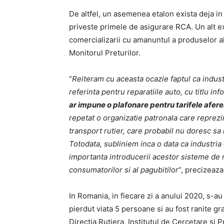
De altfel, un asemenea etalon exista deja in
priveste primele de asigurare RCA. Un alt ex
comercializarii cu amanuntul a produselor al
Monitorul Preturilor.
“
Reiteram cu aceasta ocazie faptul ca indus
referinta
pentru reparatiile auto, cu titlu in
ar impune o plafonare pentru tarifele afere
repetat o organizatie patronala care reprezin
transport rutier, care probabil nu doresc sa
Totodata, subliniem inca o data ca industria 
importanta introducerii acestor sisteme de re
consumatorilor si al pagubitilor
“, precizeaz
In Romania, in fiecare zi a anului 2020, s-a
pierdut viata 5 persoane si au fost ranite gra
Directia Rutiera, Institutul de Cercetare si P