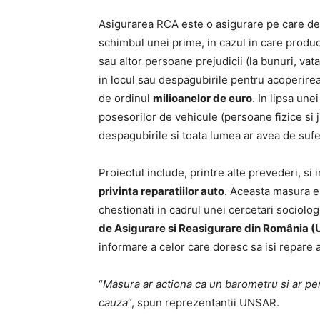
Asigurarea RCA este o asigurare pe care det
schimbul unei prime, in cazul in care produ
sau altor persoane prejudicii (la bunuri, va
in locul sau despagubirile pentru acoperirea 
de ordinul
milioanelor de euro
. In lipsa une
posesorilor de vehicule (persoane fizice si ju
despagubirile si toata lumea ar avea de sufer
Proiectul include, printre alte prevederi, si
privinta reparatiilor auto
. Aceasta masura e
chestionati in cadrul unei cercetari sociolo
de Asigurare si Reasigurare din România 
informare a celor care doresc sa isi repare a
“
Masura ar actiona ca un barometru si ar per
cauza
“, spun reprezentantii UNSAR.