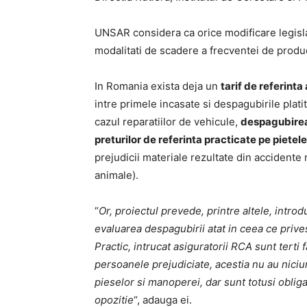
UNSAR considera ca orice modificare legislati
modalitati de scadere a frecventei de produc
In Romania exista deja un
tarif de referinta
intre primele incasate si despagubirile platit
cazul reparatiilor de vehicule,
despagubirea a
preturilor de referinta practicate pe pietele
prejudicii materiale rezultate din accidente ru
animale).
“
Or, proiectul prevede, printre altele, intro
evaluarea despagubirii atat in ceea ce prives
Practic, intrucat asiguratorii RCA sunt terti 
persoanele prejudiciate, acestia nu au nici
pieselor si manoperei, dar sunt totusi obliga
opozitie
“, adauga ei.