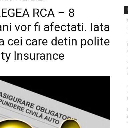
LEGEA RCA – 8
i vor fi afectati. Iata
a cei care detin polite
ity Insurance