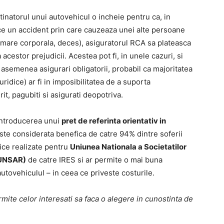
inatorul unui autovehicul o incheie pentru ca, in
ce un accident prin care cauzeaza unei alte persoane
tamare corporala, deces), asiguratorul RCA sa plateasca
acestor prejudicii. Acestea pot fi, in unele cazuri, si
i asemenea asigurari obligatorii, probabil ca majoritatea
ridice) ar fi in imposibilitatea de a suporta
it, pagubiti si asigurati deopotriva.
 introducerea unui
pret de referinta orientativ in
ste considerata benefica de catre 94% dintre soferii
gice realizate pentru
Uniunea Nationala a Societatilor
(UNSAR)
de catre IRES si ar permite o mai buna
utovehiculul – in ceea ce priveste costurile.
mite celor interesati sa faca o alegere in cunostinta de