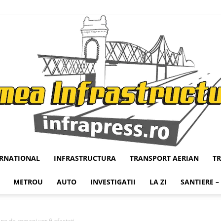
ERNATIONAL
INFRASTRUCTURA
TRANSPORT AERIAN
T
Infrapress
METROU
AUTO
INVESTIGATII
LA ZI
SANTIERE –
 de romani vor fi afectati....