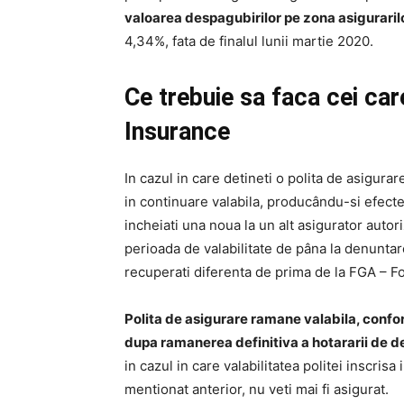
valoarea despagubirilor pe zona asigurarilor
4,34%, fata de finalul lu­nii martie 2020.
Ce trebuie sa faca cei care
Insurance
In cazul in care detineti o polita de asigur
in continuare valabila, producându-si efecte
incheiati una noua la un alt asigurator autori
perioada de valabilitate de pâna la denuntar
recuperati diferenta de prima de la FGA – Fo
Polita de asigurare ramane valabila, confor
dupa ramanerea definitiva a hotararii de d
in cazul in care valabilitatea politei inscr
mentionat anterior, nu veti mai fi asigurat.