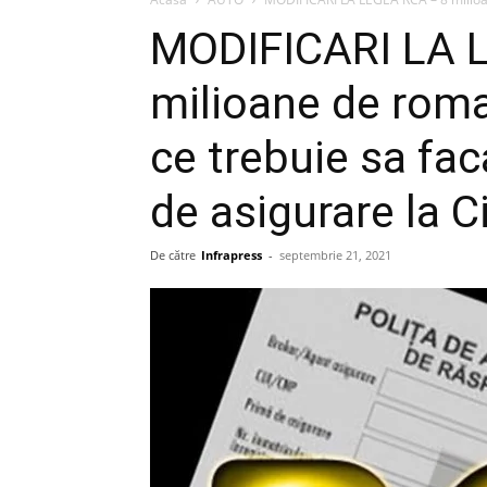
MODIFICARI LA 
milioane de roman
ce trebuie sa fac
de asigurare la C
De către
Infrapress
-
septembrie 21, 2021