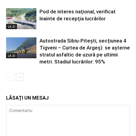
Pod de interes național, verificat
înainte de recepția lucrărilor
LA ZI
Autostrada Sibiu-Pitești, secțiunea 4
Tigveni – Curtea de Argeș): se așterne
stratul asfaltic de uzură pe ultimii
LA ZI
metri. Stadiul lucrărilor: 95%
LĂSAȚI UN MESAJ