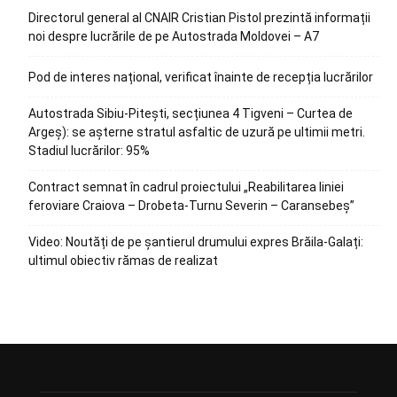
Directorul general al CNAIR Cristian Pistol prezintă informații
noi despre lucrările de pe Autostrada Moldovei – A7
Pod de interes național, verificat înainte de recepția lucrărilor
Autostrada Sibiu-Pitești, secțiunea 4 Tigveni – Curtea de
Argeș): se așterne stratul asfaltic de uzură pe ultimii metri.
Stadiul lucrărilor: 95%
Contract semnat în cadrul proiectului „Reabilitarea liniei
feroviare Craiova – Drobeta-Turnu Severin – Caransebeș”
Video: Noutăți de pe șantierul drumului expres Brăila-Galați:
ultimul obiectiv rămas de realizat