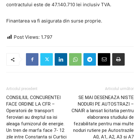
contractului este de 47.140.710 lei inclusiv TVA.
Finantarea va fi asigurata din surse proprie.
Post Views:
1.797
Articolul precedent
Articolul următor
CONSILIUL CONCURENTEI
SE MAI DESENEAZA NISTE
FACE ORDINE LA CFR –
NODURI PE AUTOSTRAZI –
Operatorii de transport
CNAIR a lansat licitatia pentru
feroviari au dreptul sa isi
elaborarea studiului de
aleaga furnizorul de energie.
fezabilitate pentru mai multe
Un tren de marfa face 7- 12
noduri rutiere pe Autostrazile
zile intre Constanta si Curtici
A0, A1, A2, A3 si A7