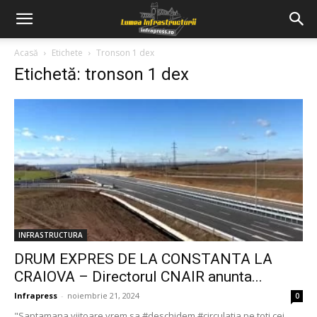
Acasă
Etichete
Tronson 1 dex
Etichetă: tronson 1 dex
INFRASTRUCTURA
DRUM EXPRES DE LA CONSTANTA LA
CRAIOVA – Directorul CNAIR anunta...
Infrapress
-
noiembrie 21, 2024
0
"Saptamana viitoare vrem sa #deschidem #circulatia pe toti cei