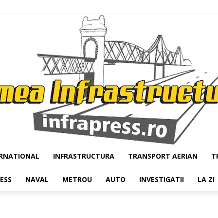
RNATIONAL
INFRASTRUCTURA
TRANSPORT AERIAN
T
Infrapress
RESS
NAVAL
METROU
AUTO
INVESTIGATII
LA ZI