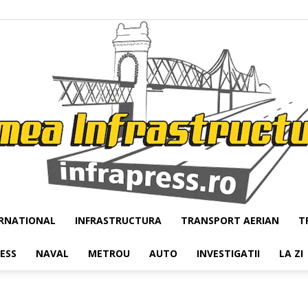
RNATIONAL
INFRASTRUCTURA
TRANSPORT AERIAN
T
Infrapress
RESS
NAVAL
METROU
AUTO
INVESTIGATII
LA ZI