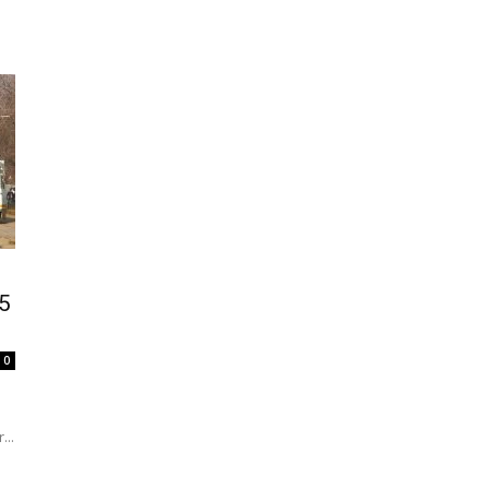
N
5
0
...