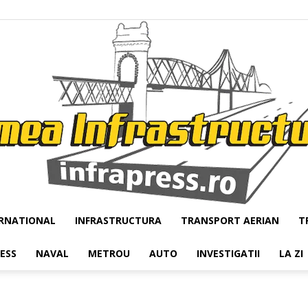
RNATIONAL
INFRASTRUCTURA
TRANSPORT AERIAN
T
Infrapress
RESS
NAVAL
METROU
AUTO
INVESTIGATII
LA ZI