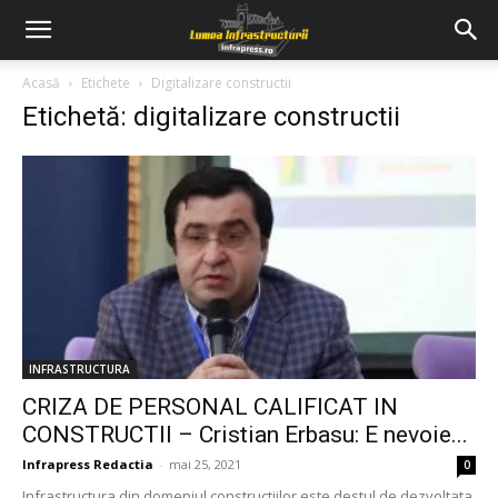
Acasă
Etichete
Digitalizare constructii
Etichetă: digitalizare constructii
INFRASTRUCTURA
CRIZA DE PERSONAL CALIFICAT IN
CONSTRUCTII – Cristian Erbasu: E nevoie...
Infrapress Redactia
-
mai 25, 2021
0
Infrastructura din domeniul constructiilor este destul de dezvoltata