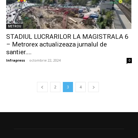
METROU
STADIUL LUCRARILOR LA MAGISTRALA 6
– Metrorex actualizeaza jurnalul de
santier....
Infrapress
-
octombrie 22, 2024
0
2
3
4