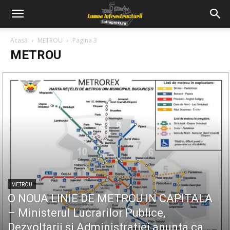
Acasă
METROU
Pagina 3
METROU
METROU
O NOUA LINIE DE METROU IN CAPITALA
– Ministerul Lucrarilor Publice,
Dezvoltarii si Administratiei anunta ca