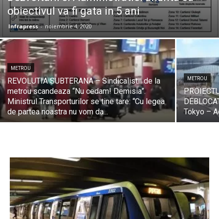
obiectivul va fi gata in 5 ani
Infrapress
-
noiembrie 4, 2020
METROU
METROU
REVOLUTIA SUBTERANA – Sindicalistii de la
metrou scandeaza “Nu cedam! Demisia”.
PROIECTU
Ministrul Transporturilor se tine tare: “Cu legea
DEBLOCAT –
de partea noastra nu vom da...
Tokyo – Ae