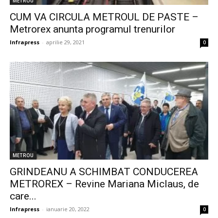
METROU
CUM VA CIRCULA METROUL DE PASTE –
Metrorex anunta programul trenurilor
Infrapress
-
aprilie 29, 2021
0
METROU
GRINDEANU A SCHIMBAT CONDUCEREA
METROREX – Revine Mariana Miclaus, de
care...
Infrapress
-
ianuarie 20, 2022
0