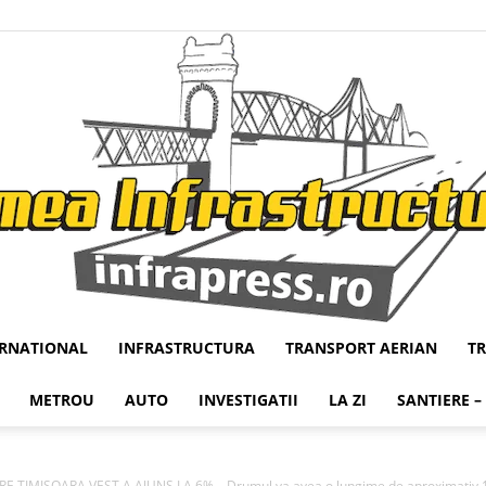
ERNATIONAL
INFRASTRUCTURA
TRANSPORT AERIAN
T
Infrapress
METROU
AUTO
INVESTIGATII
LA ZI
SANTIERE –
 TIMISOARA VEST A AJUNS LA 6% – Drumul va avea o lungime de aproximativ 1