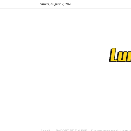
vineri, august 7, 2026
Acasă
RAPORT PE DN 59B – S-a anuntat stadiul actuali