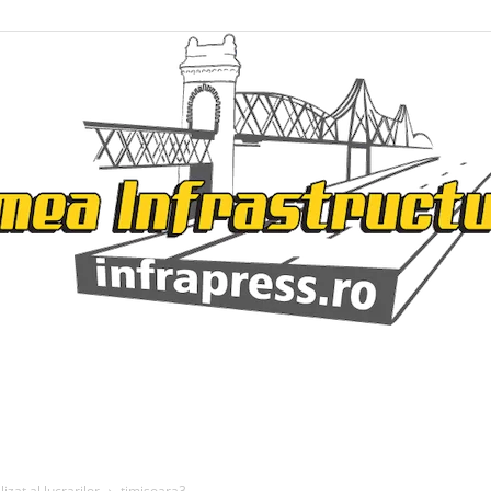
Infrapress
zat al lucrarilor
timisoara3