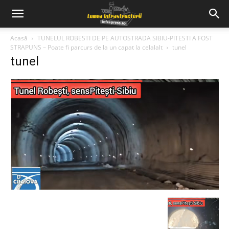
Acasă
TUNELUL ROBESTI DE PE AUTOSTRADA SIBIU-PITESTI A FOST
STRAPUNS – Poate fi parcurs de la un capat la celalalt
tunel
tunel