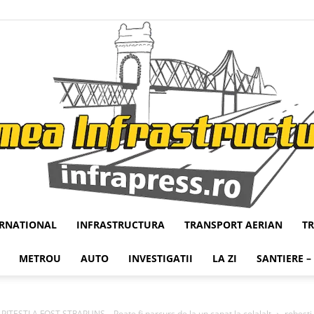
ERNATIONAL
INFRASTRUCTURA
TRANSPORT AERIAN
T
Infrapress
METROU
AUTO
INVESTIGATII
LA ZI
SANTIERE –
STI A FOST STRAPUNS – Poate fi parcurs de la un capat la celalalt
robesti